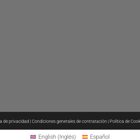
ca de privacidad
|
Condiciones generales de contratación
|
Política de Coo
English
(
Inglés
)
Español