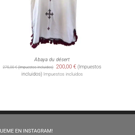
Abaya du désert
El
200,00
€
275,00
€
precio
El
Impuestos incluidos
original
precio
era:
actual
275,00 €.
es:
200,00 €.
GUEME EN INSTAGRAM!